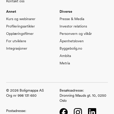
Kontakt oss
Annet
Diverse
Kurs og webinarer
Presse & Media
Profileringsartikler
Investor relations
Opplæringsfilmer
Personvern og vilkår
For utviklere
Åpenhetsloven
Integrasjoner
Byggebolig.no
Ambita
Metria
©
2026
Boligmappa AS
Besøksadresse:
Org nr 998 131 650
Dronning Mauds gt. 10, 0250
Oslo
Facebook
Instagram
LinkedIn
Postadresse: