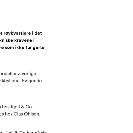
t røykvarslere i det
kniske kravene i
re som ikke fungerte
 modeller alvorlige
tikkhyllene. Følgende
hos Kjell & Co.
s hos Clas Ohlson.
g. Kjell & Co har på sin