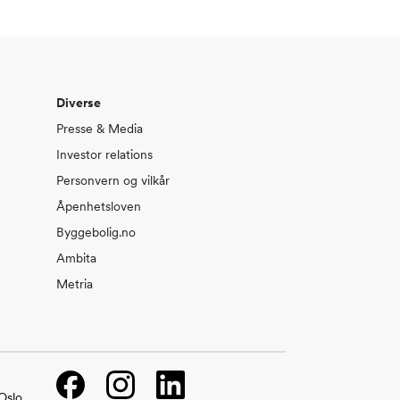
Diverse
Presse & Media
Investor relations
Personvern og vilkår
Åpenhetsloven
Byggebolig.no
Ambita
Metria
Facebook
Instagram
LinkedIn
Oslo