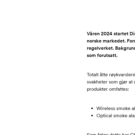
Våren 2024 startet Dir
norske markedet. For
regelverket. Bakgrunn
som forutsatt.
Totalt åtte røykvarsler
svakheter som gjør at 
produkter omfattes:
Wireless smoke a
Optical smoke al
Som følge dette har Cla