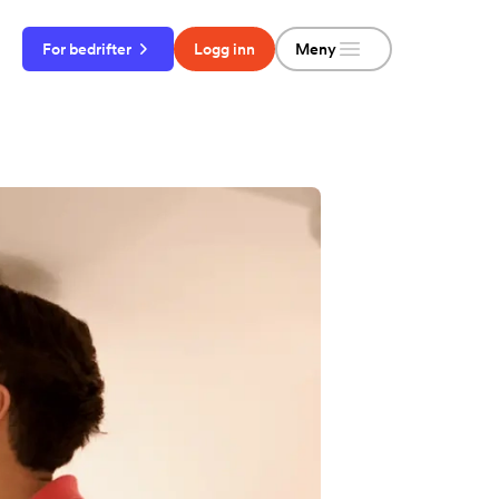
Meny
For bedrifter
Logg inn