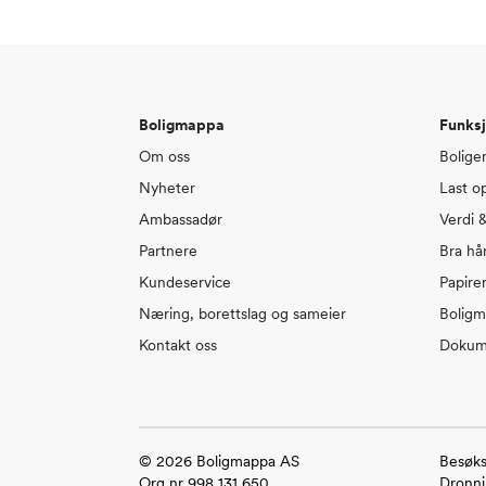
Boligmappa
Funksj
Om oss
Bolige
Nyheter
Last o
Ambassadør
Verdi 
Partnere
Bra hå
Kundeservice
Papire
Næring, borettslag og sameier
Bolig
Kontakt oss
Dokum
©
2026
Boligmappa AS
Besøks
Org nr 998 131 650
Dronni