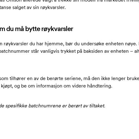
tanse salget av sin røykvarsler.
 om du må bytte røykvarsler
ken røykvarsler du har hjemme, bør du undersøke enheten nøye.
batchnummer står vanligvis trykket på baksiden av enheten – a
som tilhører en av de berørte seriene, må den ikke lenger bruk
le kjøpt, og be om informasjon om videre håndtering.
 spesifikke batchnumrene er berørt av tiltaket.