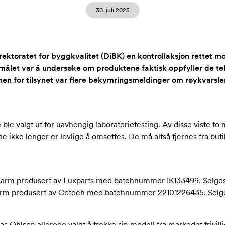
30. juli 2025
ektoratet for byggkvalitet (DiBK) en kontrollaksjon rettet mo
målet var å undersøke om produktene faktisk oppfyller de te
en for tilsynet var flere bekymringsmeldinger om røykvarsle
e ble valgt ut for uavhengig laboratorietesting. Av disse viste to
de ikke lenger er lovlige å omsettes. De må altså fjernes fra bu
larm produsert av Luxparts med batchnummer IK133499. Selges 
arm produsert av Cotech med batchnummer 22101226435. Selge
s Ohlson allerede valgt å trekke sin modell fra markedet frivilli