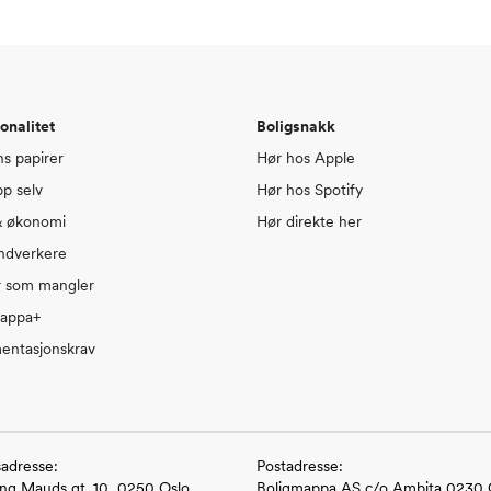
onalitet
Boligsnakk
ns papirer
Hør hos Apple
pp selv
Hør hos Spotify
& økonomi
Hør direkte her
ndverkere
r som mangler
mappa+
entasjonskrav
adresse:
Postadresse:
ng Mauds gt. 10, 0250 Oslo
Boligmappa AS c/o Ambita 0230 